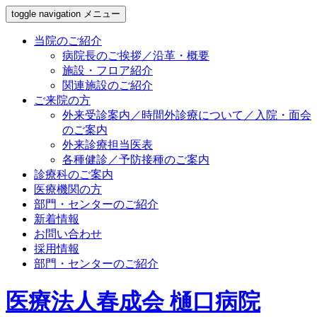
toggle navigation
メニュー
当院のご紹介
病院長のご挨拶／沿革・概要
施設・フロア紹介
関連施設のご紹介
ご来院の方
外来受診案内／時間外診療について／入院・面会
のご案内
外来診療担当医表
各種健診／予防接種のご案内
診療科のご案内
医療機関の方
部門・センターのご紹介
新着情報
お問い合わせ
採用情報
部門・センターのご紹介
医療法人春成会 樋口病院