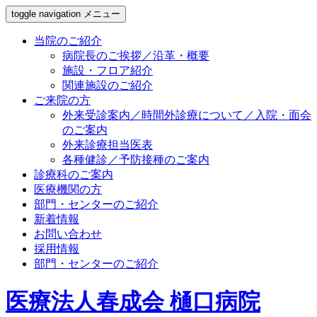
toggle navigation
メニュー
当院のご紹介
病院長のご挨拶／沿革・概要
施設・フロア紹介
関連施設のご紹介
ご来院の方
外来受診案内／時間外診療について／入院・面会
のご案内
外来診療担当医表
各種健診／予防接種のご案内
診療科のご案内
医療機関の方
部門・センターのご紹介
新着情報
お問い合わせ
採用情報
部門・センターのご紹介
医療法人春成会 樋口病院