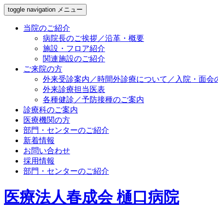
toggle navigation
メニュー
当院のご紹介
病院長のご挨拶／沿革・概要
施設・フロア紹介
関連施設のご紹介
ご来院の方
外来受診案内／時間外診療について／入院・面会
外来診療担当医表
各種健診／予防接種のご案内
診療科のご案内
医療機関の方
部門・センターのご紹介
新着情報
お問い合わせ
採用情報
部門・センターのご紹介
医療法人春成会 樋口病院