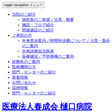
toggle navigation
メニュー
当院のご紹介
病院長のご挨拶／沿革・概要
施設・フロア紹介
関連施設のご紹介
ご来院の方
外来受診案内／時間外診療について／入院・面会
のご案内
外来診療担当医表
各種健診／予防接種のご案内
診療科のご案内
医療機関の方
部門・センターのご紹介
新着情報
お問い合わせ
採用情報
部門・センターのご紹介
医療法人春成会 樋口病院