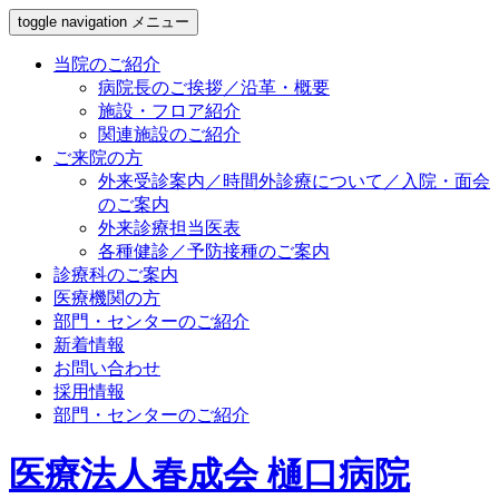
toggle navigation
メニュー
当院のご紹介
病院長のご挨拶／沿革・概要
施設・フロア紹介
関連施設のご紹介
ご来院の方
外来受診案内／時間外診療について／入院・面会
のご案内
外来診療担当医表
各種健診／予防接種のご案内
診療科のご案内
医療機関の方
部門・センターのご紹介
新着情報
お問い合わせ
採用情報
部門・センターのご紹介
医療法人春成会 樋口病院